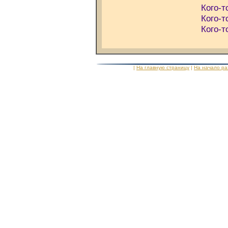
Кого-то
Кого-то
Кого-то
|
На главную страницу
|
На начало р