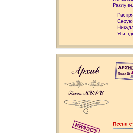
Разлучил
Распряг
Серую,
Никуда
Я и зде
Песня с