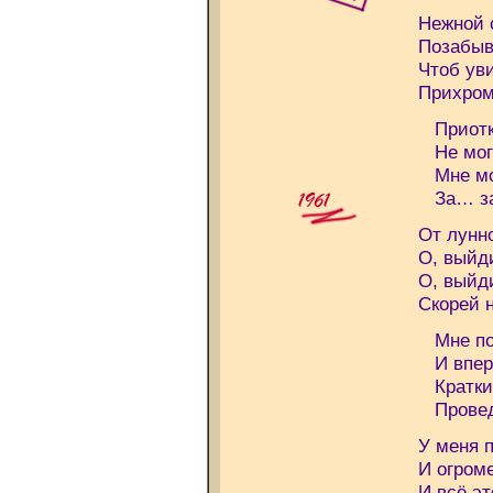
Нежной 
Позабыв 
Чтоб ув
Прихром
Приоткр
Не могу
Мне мое
За… за…
От лунно
О, выйд
О, выйд
Скорей н
Мне пош
И впер
Краткий
Проведи
У меня 
И огром
И всё э