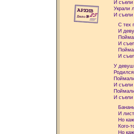
И съели
Украли 
И съели
С тех п
И девуш
Поймали
И съели
Поймали
И съели
У девуш
Родился
Поймали
И съели
Поймали
И съели
Бананы 
И листь
Но кажд
Кого-то
Но кажд