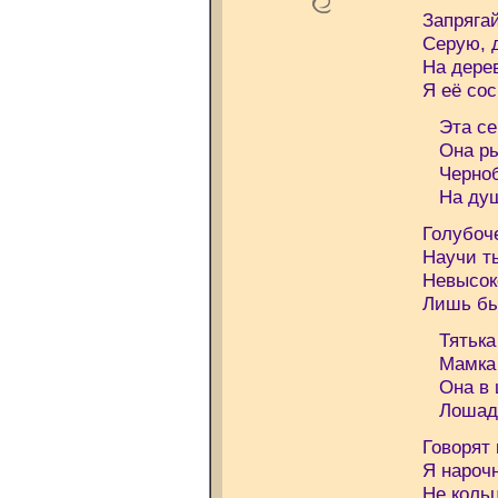
Запрягай
Серую, 
На дере
Я её со
Эта сер
Она рыс
Черноб
На душе
Голубоч
Научи т
Невысо
Лишь бы
Тятька 
Мамка в
Она в 
Лошадь 
Говорят 
Я нарочн
Не коль