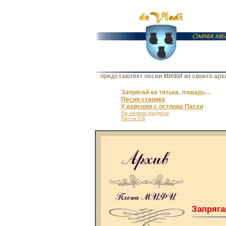
представляет песни МИФИ из своего арх
Запрягай-ка тятька, лошадь…
Песня старика
У девушки с острова Пасхи
На начало раздела
Листы 5-6
Запряга