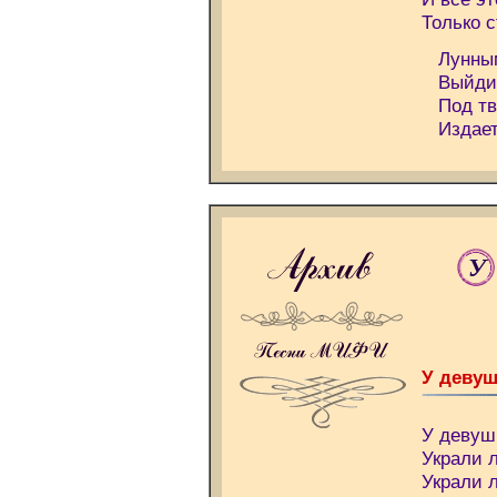
Только 
Лунным 
Выйди, 
Под тв
Издает 
У
У девуш
У девуш
Украли 
Украли 