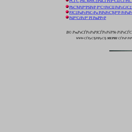
РСЃС‚РѕСЂРёС‡РµСЃРєР°СЏ СЃРїС
РћСЂРіР°РЅРёР·Р°С†РёСЏ РѕР±СѓС
РЈС‡РµР±РЅС‹Рµ РїРѕРґСЂР°Р·РґРµ
РќР°СѓРєР° РІ РњРР¤Р
В© РњРѕСЃРєРѕРІСЃРєРёР№ РіРѕСЃСѓ
WWW-СЃРµСЂРІРµСЂ
MEPHI
СЃРѕР·РґР