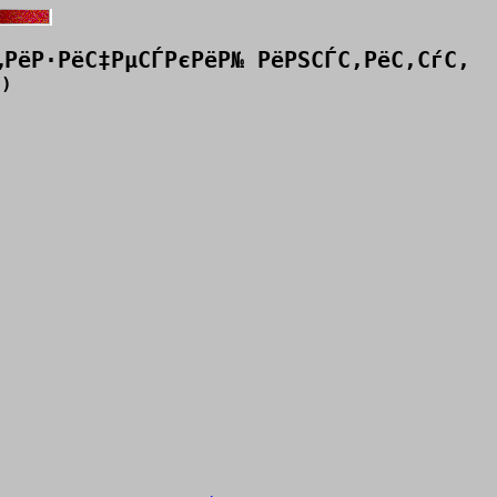
„РёР·РёС‡РµСЃРєРёР№ РёРЅСЃС‚РёС‚СѓС‚
‚)