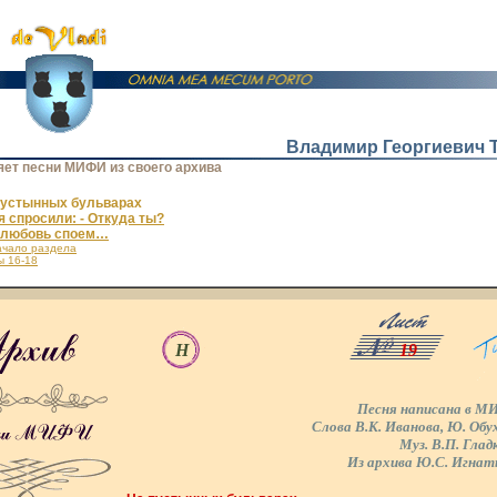
Владимир Георгиевич 
т песни МИФИ из своего архива
пустынных бульварах
 спросили: - Откуда ты?
 любовь споем…
ачало раздела
ы 16-18
Н
19
Песня написана в М
Слова В.К. Иванова, Ю. Обу
Муз. В.П. Глад
Из архива Ю.С. Игнат