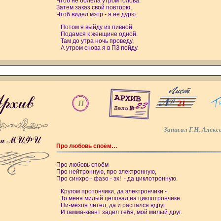
Чтоб не болела утром голова.
Затем заказ свой повторю,
Чтоб видел мэтр - я не дурю.
Потом я выйду из пивной.
Подамся к женщине одной.
Там до утра ночь проведу,
А утром снова я в ПЗ пойду.
П
21
Записал Г.Н. Алекс
Про любовь споём…
Про любовь споём
Про нейтронную, про электронную,
Про синхро - фазо - эх! - да циклотронную.
Кругом протончики, да электрончики -
То меня милый целовал на циклотрончике.
Пи-мезон летел, да и распался вдруг
И гамма-квант задел тебя, мой милый друг.