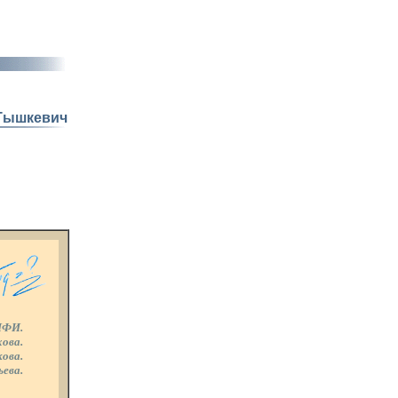
Тышкевич
ИФИ.
хова.
кова.
ьева.