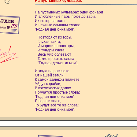
На пустынных бульварах
На пустынных бульварах одни фонари
И влюбленные пары поют до зари.
Их ветер ласкает
И нежные слышны слова:
"Родная девчонка моя".
Повторяют их горы,
Глухая тайга,
И морские просторы,
И тундры снега.
Весь мир облетают
Такие простые слова:
"Родная девчонка моя".
И когда на рассвете
От нашей земли
К самой далекой планете
Уйдут корабли,
В космических далях
Помчатся простые слова:
"Родная девчонка моя".
Я верю и знаю,
То будут всё те же слова:
"Родная девчонка моя".