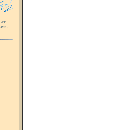
ИФИ.
ьева.