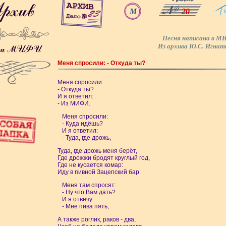
М
20
Песня написана в М
Из архива Ю.С. Игнат
Меня спросили: - Откуда ты?
Меня спросили:
- Откуда ты?
И я ответил:
- Из МИФИ.
Меня спросили:
- Куда идёшь?
И я ответил:
- Туда, где дрожь,
Туда, где дрожь меня берёт,
Где дрожжи бродят круглый год,
Где не кусается комар:
Иду в пивной Зацепский бар.
Меня там спросят:
- Ну что Вам дать?
И я отвечу:
- Мне пива пять,
А также роглик, раков - два,