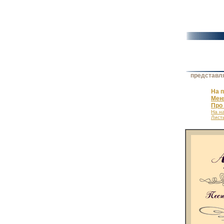
представляе
На 
Меня
Про
На н
Лист