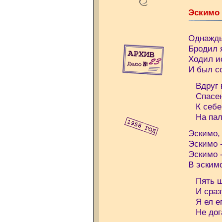
Эскимо
Однажды
Бродил я
Ходил и
И был с
Вдруг в
Спасен
К себе 
На палк
Эскимо, 
Эскимо -
Эскимо -
В эскимо
Пять шт
И сразу
Я ел ег
Не дога