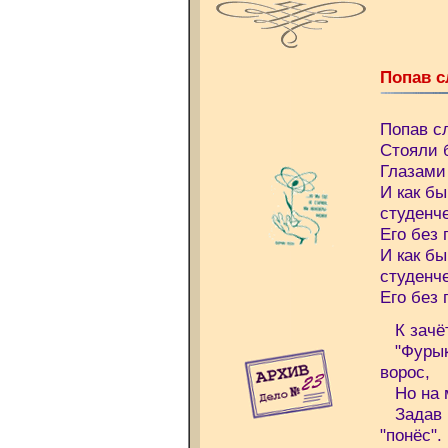
Попав 
Попав с
Стояли 
Глазами
И как бы
студенч
Его без 
И как бы
студенч
Его без 
К зачёт
"Фурыка
ворос,
Но на м
Задав в
"понёс".