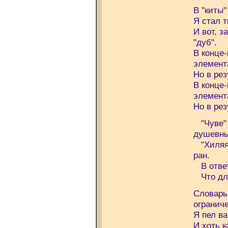
В "киты"
Я стал т
И вот, з
"дуб".
В конце-
элемента
Но в рез
В конце-
элемента
Но в рез
"Чуве" 
душевны
"Хиляя"
ран.
В ответ
Что для
Словарь
ограниче
Я пел ва
И хоть к