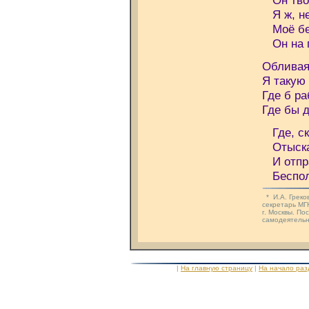
Он твор
Я ж, не
Моё бед
Он на г
Обливая
Я такую
Где б р
Где бы д
Где, ск
Отыскат
И отпра
Бесполе
* И.А. Греков
секретарь МГ
г. Москвы. П
самодеятельн
|
На главную страницу
|
На начало раз