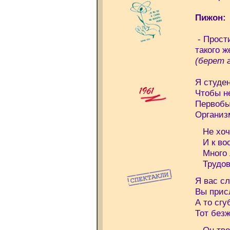
Пижон:
- Прости
такого 
(берет 
Я студен
Чтобы н
Первобы
Организ
Не хочу
И к вос
Много л
Трудово
Я вас сл
Вы прис
А то сгу
Тот без