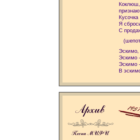
Коклюш,
признаю
Кусочка
Я сброси
С продаж
(шепот
Эскимо, 
Эскимо -
Эскимо -
В эскимо