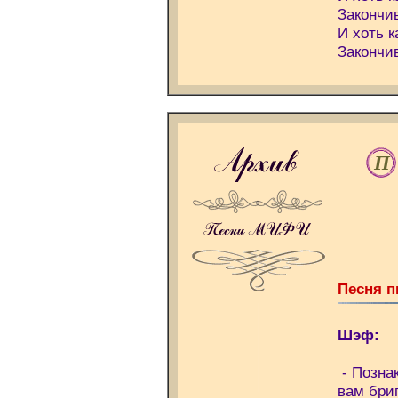
Закончив
И хоть к
Закончив
П
Песня п
Шэф:
- Познак
вам бри