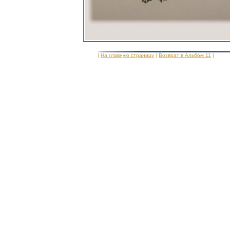
|
На главную страницу
|
Возврат в Альбом 11
|