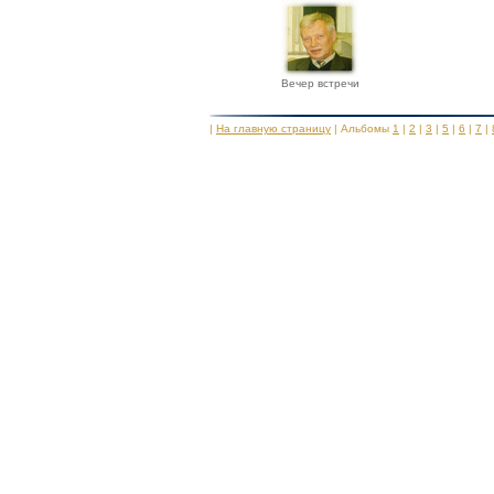
Вечер встречи
|
На главную страницу
| Альбомы
1
|
2
|
3
|
5
|
6
|
7
|